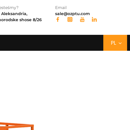
jesteśmy?
Email
EN
 Aleksandria,
sale@ozptu.com
orodske shose 8/26
CZ
PL
RU