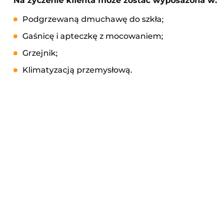
Na życzenie klienta może zostać wyposażona w:
Podgrzewaną dmuchawę do szkła;
Gaśnicę i apteczkę z mocowaniem;
Grzejnik;
Klimatyzacją przemysłową.