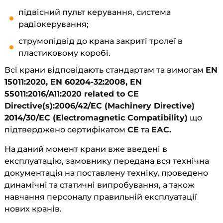
підвісний пульт керування, система
радіокерування;
струмопідвід до крана закриті тролеї в
пластиковому коробі.
Всі крани відповідають стандартам та вимогам
EN
15011:2020, EN 60204-32:2008, EN
55011:2016/A11:2020 related to CE
Directive(s):2006/42/EC (Machinery Directive)
2014/30/ЕС (Electromagnetic Compatibility)
що
підтверджено сертифікатом
CE
та
ЕАС.
На даний момент крани вже введені в
експлуатацію, замовнику передана вся технічна
документація на поставлену техніку, проведено
динамічні та статичні випробування, а також
навчання персоналу правильній експлуатації
нових кранів.