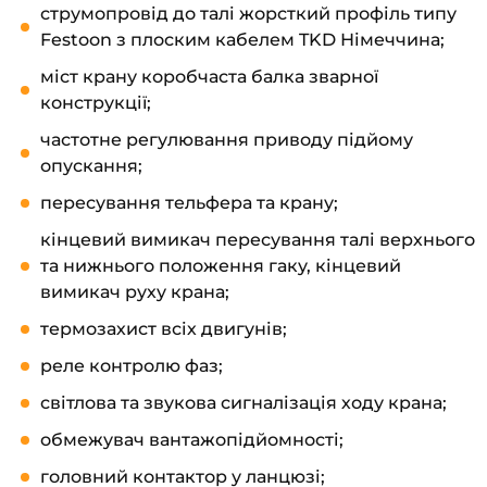
струмопровід до талі жорсткий профіль типу
Festoon з плоским кабелем TKD Німеччина;
міст крану коробчаста балка зварної
конструкції;
частотне регулювання приводу підйому
опускання;
пересування тельфера та крану;
кінцевий вимикач пересування талі верхнього
та нижнього положення гаку, кінцевий
вимикач руху крана;
термозахист всіх двигунів;
реле контролю фаз;
світлова та звукова сигналізація ходу крана;
обмежувач вантажопідйомності;
головний контактор у ланцюзі;