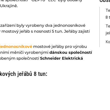
Ukrajině.
Te
8 
zařízení byly vyrobeny dva jednonosníkové
Te
mostový jeřáb s nosností 5 tun. Jeřáby zajistí
je
Ko
jednonosníkové
mostové jeřáby pro výrobu
nčními měniči vyrobenými
dánskou společností
robeným společností
Schneider Elektrická
kových jeřábů 8 tun
: