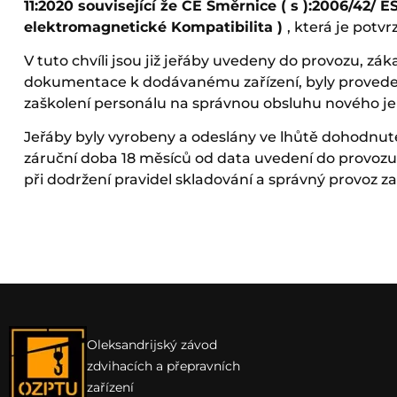
11:2020 související že CE Směrnice ( s ):2006/42/ ES
elektromagnetické Kompatibilita )
, která je potv
V tuto chvíli jsou již jeřáby uvedeny do provozu, zá
dokumentace k dodávanému zařízení, byly provede
zaškolení personálu na správnou obsluhu nového je
Jeřáby byly vyrobeny a odeslány ve lhůtě dohodnut
záruční doba 18 měsíců od data uvedení do provozu
při dodržení pravidel skladování a správný provoz za
Oleksandrijský závod
zdvihacích a přepravních
zařízení