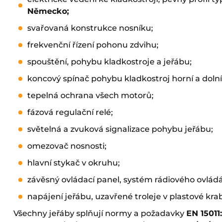
Německo
;
svařovaná konstrukce nosníku;
frekvenční řízení pohonu zdvihu;
spouštění, pohybu kladkostroje a jeřábu;
koncový spínač pohybu kladkostroj horní a doln
tepelná ochrana všech motorů;
fázová regulační relé;
světelná a zvuková signalizace pohybu jeřábu;
omezovač nosnosti;
hlavní stykač v okruhu;
závěsný ovládací panel, systém rádiového ovládá
napájení jeřábu, uzavřené troleje v plastové krab
Všechny jeřáby splňují normy a požadavky
EN 15011