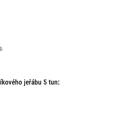
);
íkového jeřábu 5 tun
: