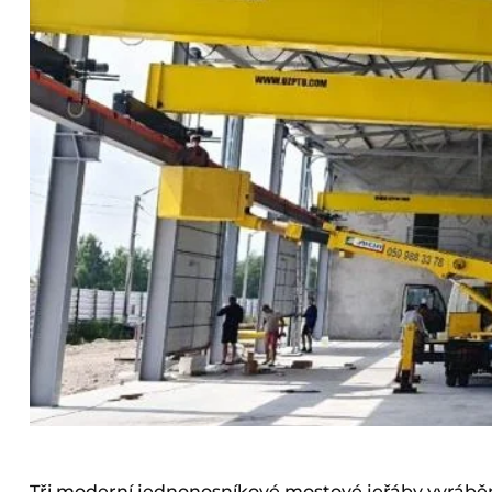
Tři moderní jednonosníkové mostové jeřáby vyráb