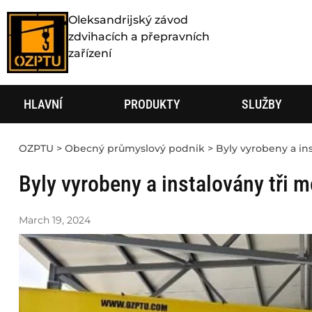
Oleksandrijský závod
zdvihacích a přepravních
zařízení
HLAVNÍ
PRODUKTY
SLUŽBY
OZPTU
>
Obecný průmyslový podnik
>
Byly vyrobeny a in
Byly vyrobeny a instalovány tři 
March 19, 2024