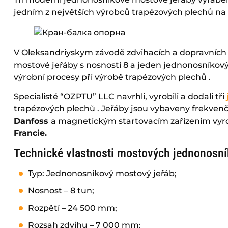
jedním z největších výrobců trapézových plechů na 
V Oleksandriyskуm závodě zdvihacích a dopravních 
mostové jeřáby s nosností 8 a jeden jednonosníkový 
výrobní procesy při výrobě trapézových plechů .
Specialisté “OZPTU” LLC navrhli, vyrobili a dodali tři
trapézových plechů . Jeřáby jsou vybaveny frekve
Danfoss
a magnetickým startovacím zařízením vy
Francie.
Technické vlastnosti mostových jednonosní
Typ: Jednonosníkový mostový jeřáb;
Nosnost – 8 tun;
Rozpětí – 24 500 mm;
Rozsah zdvihu – 7 000 mm;