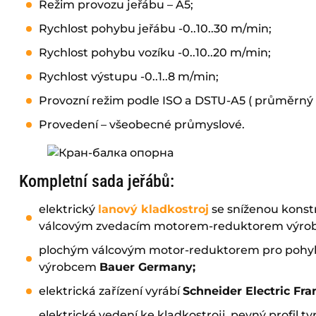
Režim provozu jeřábu – A5;
Rychlost pohybu jeřábu -0..10..30 m/min;
Rychlost pohybu vozíku -0..10..20 m/min;
Rychlost výstupu -0..1..8 m/min;
Provozní režim podle ISO a DSTU-A5 ( průměrný 
Provedení – všeobecné průmyslové.
Kompletní sada jeřábů:
elektrický
lanový kladkostroj
se sníženou konst
válcovým zvedacím motorem-reduktorem výro
plochým válcovým motor-reduktorem pro pohyb 
výrobcem
Bauer Germany
;
elektrická zařízení vyrábí
Schneider Electric Fra
elektrické vedení ke kladkostroji, pevný profil t