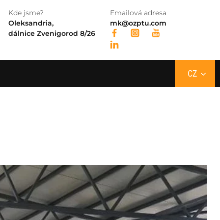
Kde jsme?
Emailová adresa
EN
Oleksandria,
mk@ozptu.com
dálnice Zvenigorod 8/26
PL
CZ
RU