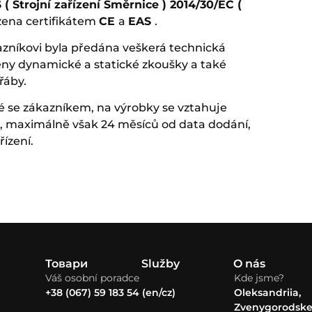
 ( Strojní zařízení Směrnice ) 2014/30/EC (
rzena certifikátem
CE
a
EAS
.
kazníkovi byla předána veškerá technická
ny dynamické a statické zkoušky a také
řáby.
é se zákazníkem, na výrobky se vztahuje
, maximálně však 24 měsíců od data dodání,
řízení.
Товари
Služby
O nás
Váš osobní poradce
Kde jsme?
+38 (067) 59 183 54 (en/cz)
Oleksandriia,
Zvenygorodske 