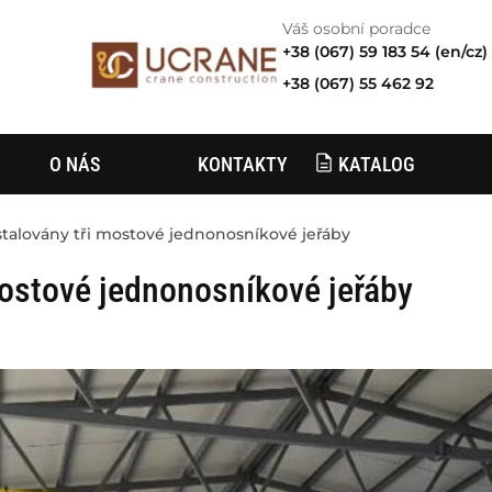
Váš osobní poradce
+38 (067) 59 183 54 (en/cz)
+38 (067) 55 462 92
KATALOG
O NÁS
KONTAKTY
stalovány tři mostové jednonosníkové jeřáby
mostové jednonosníkové jeřáby