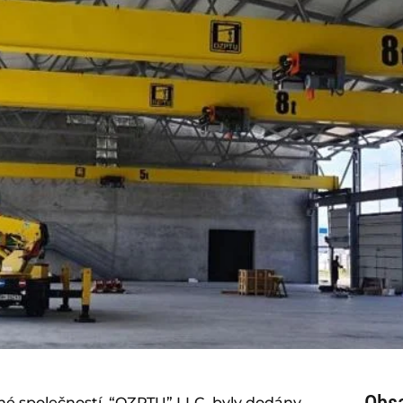
Obs
ěné společností “OZPTU” LLC byly dodány