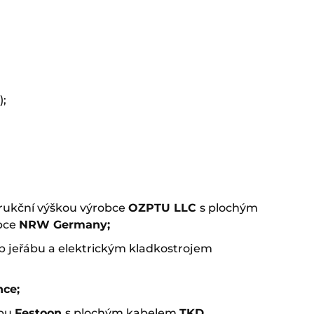
);
rukční výškou výrobce
OZPTU LLC
s plochým
bce
NRW Germany
;
jeřábu a elektrickým kladkostrojem
nce
;
ypu
Festoon
s plochým kabelem
TKD